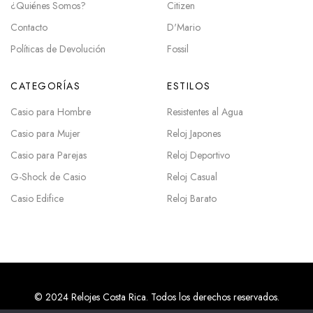
¿Quiénes Somos?
Citizen
Contacto
D'Mario
Políticas de Devolución
Fossil
CATEGORÍAS
ESTILOS
Casio para Hombre
Resistentes al Agua
Casio para Mujer
Reloj Japones
Casio para Parejas
Reloj Deportivo
G-Shock de Casio
Reloj Casual
Casio Edifice
Reloj Barato
© 2024 Relojes Costa Rica. Todos los derechos reservados.