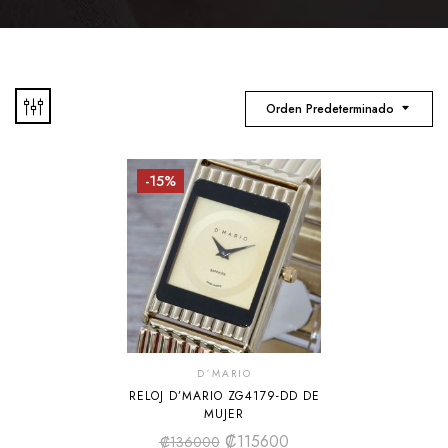
Orden Predeterminado
-15%
D´MARIO
RELOJ D’MARIO ZG4179-DD DE
MUJER
₡
115600
₡
136000