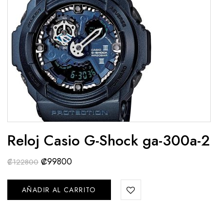
Reloj Casio G-Shock ga-300a-2
₡
99800
₡
122800
AÑADIR AL CARRITO