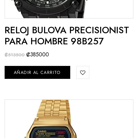
RELOJ BULOVA PRECISIONIST
PARA HOMBRE 98B257
₡
385000
₡
513500
AÑADIR AL CARRITO