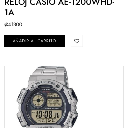
RELOJ CASIO AE-1200WHD-
1A
₡
41800
AÑADIR AL CARRITO