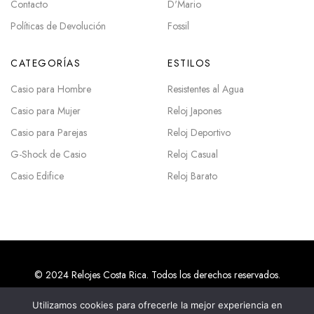
Contacto
D'Mario
Políticas de Devolución
Fossil
CATEGORÍAS
ESTILOS
Casio para Hombre
Resistentes al Agua
Casio para Mujer
Reloj Japones
Casio para Parejas
Reloj Deportivo
G-Shock de Casio
Reloj Casual
Casio Edifice
Reloj Barato
© 2024 Relojes Costa Rica. Todos los derechos reservados.
Utilizamos cookies para ofrecerle la mejor experiencia en