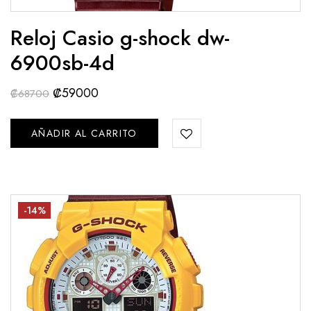
Reloj Casio g-shock dw-
6900sb-4d
₡
59000
₡
68700
AÑADIR AL CARRITO
-14%