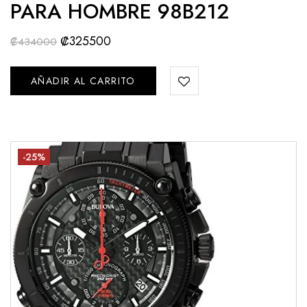
PARA HOMBRE 98B212
₡
325500
₡
434000
AÑADIR AL CARRITO
-25%