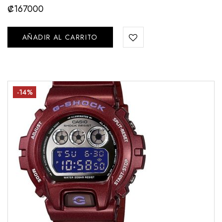
₡
167000
AÑADIR AL CARRITO
-14%