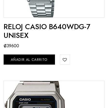
RELOJ CASIO B640WDG-7
UNISEX
₡
39600
AÑADIR AL CARRITO