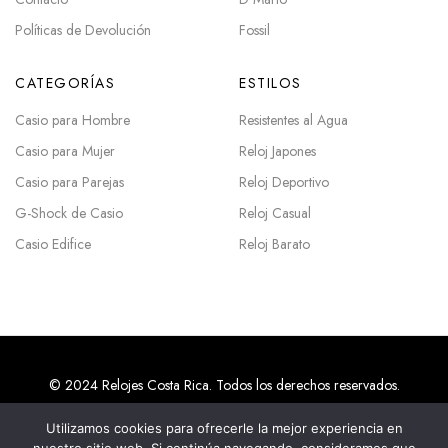
Políticas de Devolución
Fossil
CATEGORÍAS
ESTILOS
Casio para Hombre
Resistentes al Agua
Casio para Mujer
Reloj Japones
Casio para Parejas
Reloj Deportivo
G-Shock de Casio
Reloj Casual
Casio Edifice
Reloj Barato
© 2024 Relojes Costa Rica. Todos los derechos reservados.
Utilizamos cookies para ofrecerle la mejor experiencia en