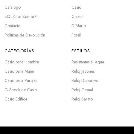
Catálogo
Casio
¿Quiénes Somos?
Citizen
Contacto
D'Mario
Políticas de Devolución
Fossil
CATEGORÍAS
ESTILOS
Casio para Hombre
Resistentes al Agua
Casio para Mujer
Reloj Japones
Casio para Parejas
Reloj Deportivo
G-Shock de Casio
Reloj Casual
Casio Edifice
Reloj Barato