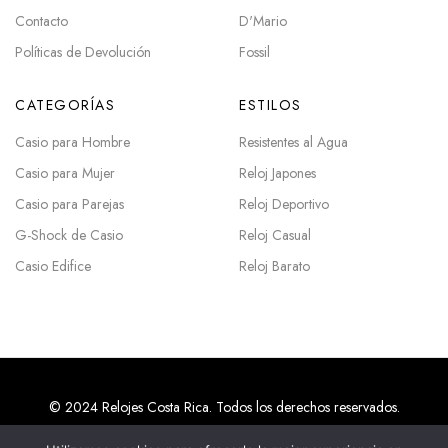
Contacto
D'Mario
Políticas de Devolución
Fossil
CATEGORÍAS
ESTILOS
Casio para Hombre
Resistentes al Agua
Casio para Mujer
Reloj Japones
Casio para Parejas
Reloj Deportivo
G-Shock de Casio
Reloj Casual
Casio Edifice
Reloj Barato
© 2024 Relojes Costa Rica. Todos los derechos reservados.