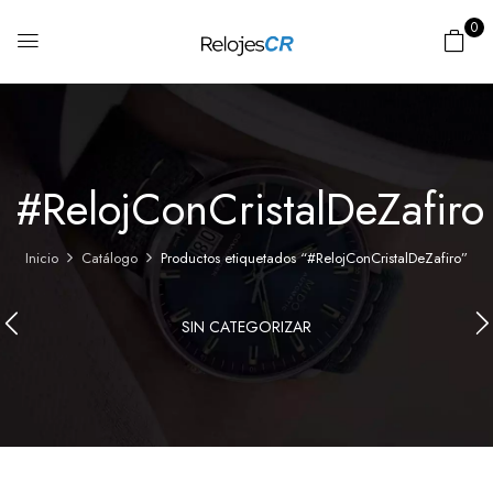
0
#RelojConCristalDeZafiro
Inicio
Catálogo
Productos etiquetados “#RelojConCristalDeZafiro”
SIN CATEGORIZAR