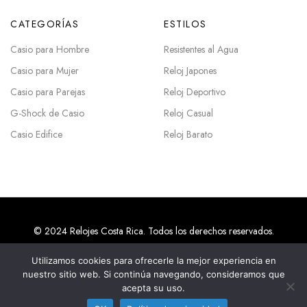
CATEGORÍAS
ESTILOS
Casio para Hombre
Resistentes al Agua
Casio para Mujer
Reloj Japones
Casio para Parejas
Reloj Deportivo
G-Shock de Casio
Reloj Casual
Casio Edifice
Reloj Barato
© 2024 Relojes Costa Rica. Todos los derechos reservados.
Utilizamos cookies para ofrecerle la mejor experiencia en
nuestro sitio web. Si continúa navegando, consideramos que
Agencias SEO en Costa Rica
acepta su uso.