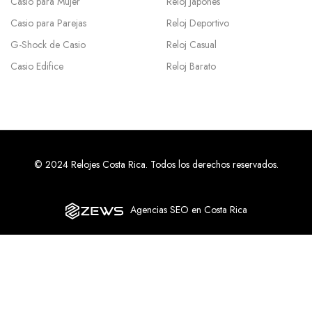
Casio para Mujer
Reloj Japones
Casio para Parejas
Reloj Deportivo
G-Shock de Casio
Reloj Casual
Casio Edifice
Reloj Barato
© 2024 Relojes Costa Rica. Todos los derechos reservados.
Agencias SEO en Costa Rica