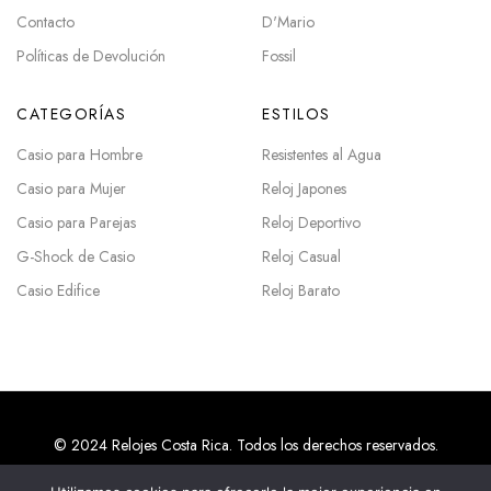
Contacto
D'Mario
Políticas de Devolución
Fossil
CATEGORÍAS
ESTILOS
Casio para Hombre
Resistentes al Agua
Casio para Mujer
Reloj Japones
Casio para Parejas
Reloj Deportivo
G-Shock de Casio
Reloj Casual
Casio Edifice
Reloj Barato
© 2024 Relojes Costa Rica. Todos los derechos reservados.