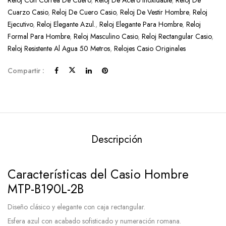
Reloj Con Correa De Cuero
,
Reloj De Acero Inoxidable
,
Reloj De
Cuarzo Casio
,
Reloj De Cuero Casio
,
Reloj De Vestir Hombre
,
Reloj
Ejecutivo
,
Reloj Elegante Azul.
,
Reloj Elegante Para Hombre
,
Reloj
Formal Para Hombre
,
Reloj Masculino Casio
,
Reloj Rectangular Casio
,
Reloj Resistente Al Agua 50 Metros
,
Relojes Casio Originales
Compartir :
Descripción
Características del Casio Hombre
MTP-B190L-2B
Diseño clásico y elegante con caja rectangular.
Esfera azul con acabado sofisticado y numeración romana.