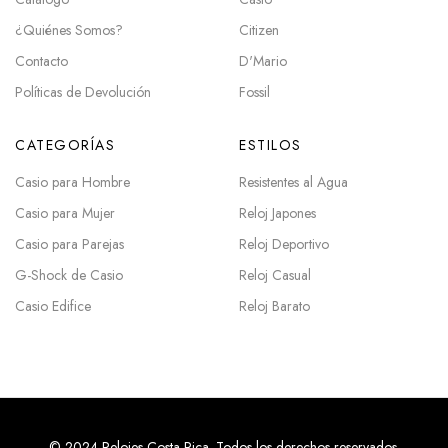
¿Quiénes Somos?
Citizen
Contacto
D'Mario
Políticas de Devolución
Fossil
CATEGORÍAS
ESTILOS
Casio para Hombre
Resistentes al Agua
Casio para Mujer
Reloj Japones
Casio para Parejas
Reloj Deportivo
G-Shock de Casio
Reloj Casual
Casio Edifice
Reloj Barato
© 2024 Relojes Costa Rica. Todos los derechos reservados.