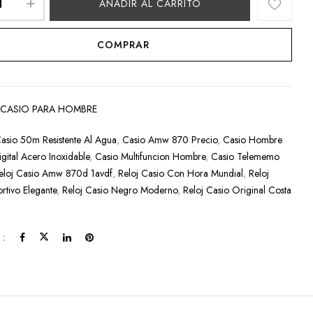
AÑADIR AL CARRITO
COMPRAR
:
CASIO PARA HOMBRE
asio 50m Resistente Al Agua
,
Casio Amw 870 Precio
,
Casio Hombre
gital Acero Inoxidable
,
Casio Multifuncion Hombre
,
Casio Telememo
eloj Casio Amw 870d 1avdf
,
Reloj Casio Con Hora Mundial
,
Reloj
rtivo Elegante
,
Reloj Casio Negro Moderno
,
Reloj Casio Original Costa
 :