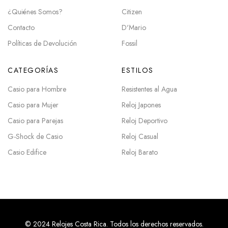
¿Quiénes Somos?
Citizen
Contacto
D'Mario
Políticas de Devolución
Fossil
CATEGORÍAS
ESTILOS
Casio para Hombre
Resistentes al Agua
Casio para Mujer
Reloj Japones
Casio para Parejas
Reloj Deportivo
G-Shock de Casio
Reloj Casual
Casio Edifice
Reloj Barato
© 2024 Relojes Costa Rica. Todos los derechos reservados.