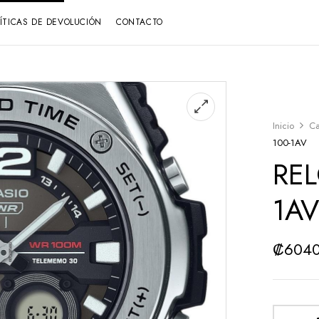
LÍTICAS DE DEVOLUCIÓN
CONTACTO
Inicio
Ca
100-1AV
RE
1A
₡
604