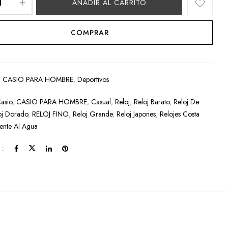
AÑADIR AL CARRITO
COMPRAR
:
CASIO PARA HOMBRE
,
Deportivos
asio
,
CASIO PARA HOMBRE
,
Casual
,
Reloj
,
Reloj Barato
,
Reloj De
oj Dorado
,
RELOJ FINO
,
Reloj Grande
,
Reloj Japones
,
Relojes Costa
tente Al Agua
 :