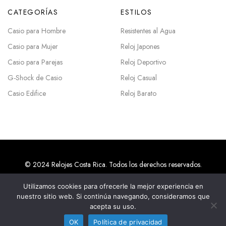
CATEGORÍAS
ESTILOS
Casio para Hombre
Resistentes al Agua
Casio para Mujer
Reloj Japones
Casio para Parejas
Reloj Deportivo
G-Shock de Casio
Reloj Casual
Casio Edifice
Reloj Barato
© 2024 Relojes Costa Rica. Todos los derechos reservados.
Utilizamos cookies para ofrecerle la mejor experiencia en
nuestro sitio web. Si continúa navegando, consideramos que
Agencias SEO en Costa Rica
acepta su uso.
OK
Política de privacidad