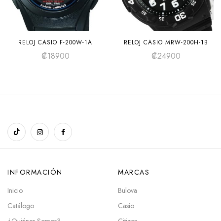
RELOJ CASIO F-200W-1A
RELOJ CASIO MRW-200H-1B
₡
18900
₡
24900
INFORMACIÓN
MARCAS
Inicio
Bulova
Catálogo
Casio
¿Quiénes Somos?
Citizen