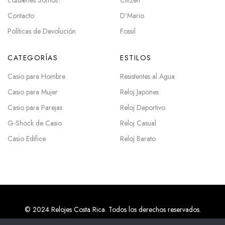
Contacto
D'Mario
Políticas de Devolución
Fossil
CATEGORÍAS
ESTILOS
Casio para Hombre
Resistentes al Agua
Casio para Mujer
Reloj Japones
Casio para Parejas
Reloj Deportivo
G-Shock de Casio
Reloj Casual
Casio Edifice
Reloj Barato
© 2024 Relojes Costa Rica. Todos los derechos reservados.