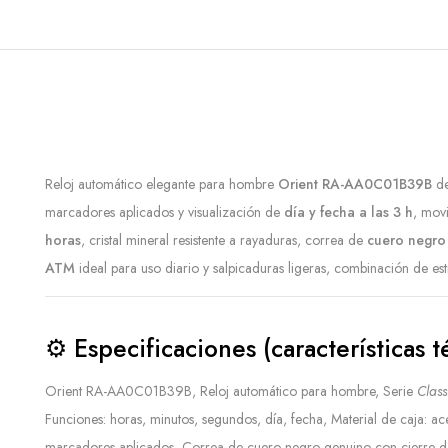
Reloj automático elegante para hombre
Orient RA-AA0C01B39B
de
marcadores aplicados y visualización de
día y fecha a las 3 h
, mov
horas
, cristal mineral resistente a rayaduras, correa de
cuero negro
ATM
ideal para uso diario y salpicaduras ligeras, combinación de es
⚙️
Especificaciones (características t
Orient RA-AA0C01B39B, Reloj automático para hombre, Serie
Clas
Funciones: horas, minutos, segundos, día, fecha, Material de caja: a
marcadores aplicados, Correa de cuero negro genuino con cierre d