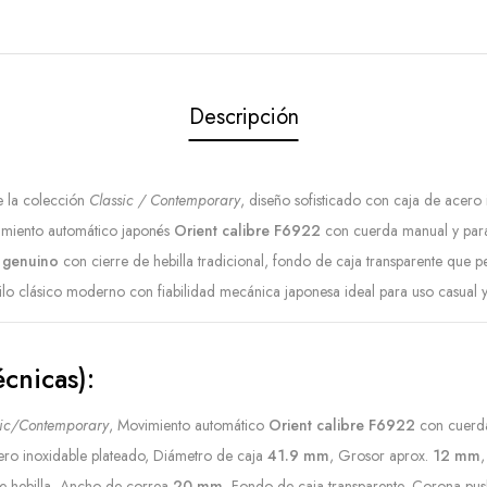
Descripción
 la colección
Classic / Contemporary
, diseño sofisticado con caja de acero
imiento automático japonés
Orient calibre F6922
con cuerda manual y par
 genuino
con cierre de hebilla tradicional, fondo de caja transparente que p
tilo clásico moderno con fiabilidad mecánica japonesa ideal para uso casual y
écnicas):
sic/Contemporary
, Movimiento automático
Orient calibre F6922
con cuerda
cero inoxidable plateado, Diámetro de caja
41.9 mm
, Grosor aprox.
12 mm
,
e hebilla, Ancho de correa
20 mm
, Fondo de caja transparente, Corona push