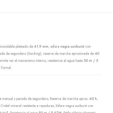
 inoxidable plateado de
41.9 mm
, esfera
negra sunburst
con
ada de segundero (
hacking
), reserva de marcha aproximada de
40
ermite ver el mecanismo interno, resistencia al agua hasta
50 m / 5
 formal.
 manual y parada de segundero, Reserva de marcha aprox.
40 h
,
 Cristal mineral resistente a rayaduras, Esfera negra sunburst con
/pull, Resistencia al agua
50 m / 5 ATM
, Estilo clásico elegante