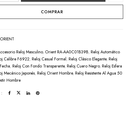
COMPRAR
:
ORIENT
ccesorio Reloj Masculino
,
Orient RA-AA0C01B39B
,
Reloj Automático
oj Calibre F6922
,
Reloj Casual Formal
,
Reloj Clásico Elegante
,
Reloj
 Fecha
,
Reloj Con Fondo Transparente
,
Reloj Cuero Negro
,
Reloj Esfera
oj Mecánico Japonés
,
Reloj Orient Hombre
,
Reloj Resistente Al Agua 50
estir Hombre
 :