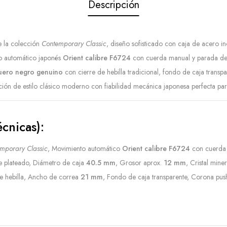
Descripción
 la colección
Contemporary Classic
, diseño sofisticado con caja de acero i
o automático japonés
Orient calibre F6724
con cuerda manual y parada de
uero negro genuino
con cierre de hebilla tradicional, fondo de caja transpa
ción de estilo clásico moderno con fiabilidad mecánica japonesa perfecta par
écnicas):
mporary Classic
, Movimiento automático
Orient calibre F6724
con cuerda 
le plateado, Diámetro de caja
40.5 mm
, Grosor aprox.
12 mm
, Cristal mine
e hebilla, Ancho de correa
21 mm
, Fondo de caja transparente, Corona push