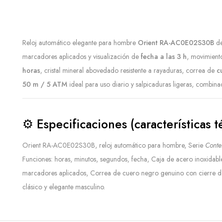
Reloj automático elegante para hombre
Orient RA-AC0E02S30B
de
marcadores aplicados y visualización de
fecha a las 3 h
, movimient
horas
, cristal mineral abovedado resistente a rayaduras, correa de
c
50 m / 5 ATM
ideal para uso diario y salpicaduras ligeras, combina
⚙️
Especificaciones (características t
Orient RA-AC0E02S30B, reloj automático para hombre, Serie
Conte
Funciones: horas, minutos, segundos, fecha, Caja de acero inoxidab
marcadores aplicados, Correa de cuero negro genuino con cierre d
clásico y elegante masculino.