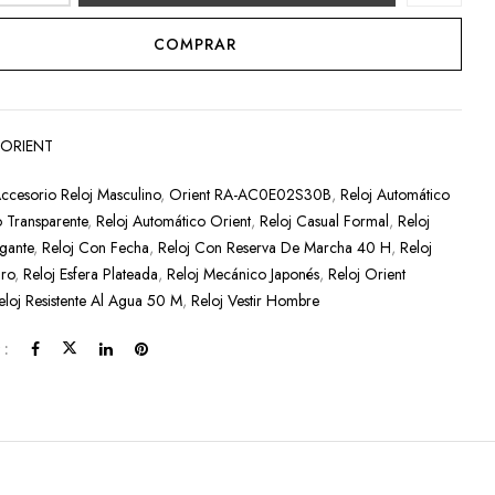
COMPRAR
:
ORIENT
ccesorio Reloj Masculino
,
Orient RA-AC0E02S30B
,
Reloj Automático
 Transparente
,
Reloj Automático Orient
,
Reloj Casual Formal
,
Reloj
egante
,
Reloj Con Fecha
,
Reloj Con Reserva De Marcha 40 H
,
Reloj
ro
,
Reloj Esfera Plateada
,
Reloj Mecánico Japonés
,
Reloj Orient
eloj Resistente Al Agua 50 M
,
Reloj Vestir Hombre
 :