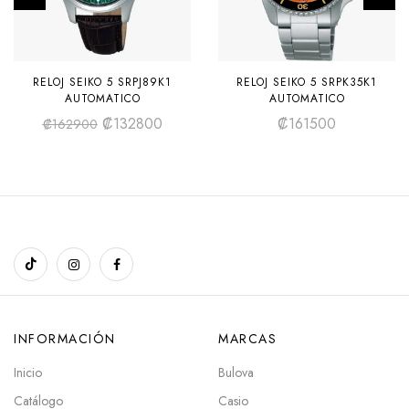
RELOJ SEIKO 5 SRPJ89K1
RELOJ SEIKO 5 SRPK35K1
AUTOMATICO
AUTOMATICO
₡
132800
₡
161500
₡
162900
INFORMACIÓN
MARCAS
Inicio
Bulova
Catálogo
Casio