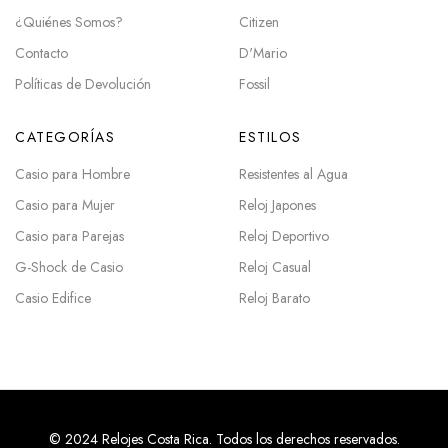
¿Quiénes Somos?
Citizen
Contacto
D'Mario
Políticas de Devolución
Fossil
CATEGORÍAS
ESTILOS
Casio para Hombre
Resistentes al Agua
Casio para Mujer
Reloj Japones
Casio para Parejas
Reloj Deportivo
G-Shock de Casio
Reloj Casual
Casio Edifice
Reloj Barato
© 2024 Relojes Costa Rica. Todos los derechos reservados.