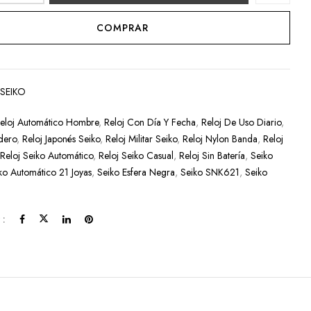
COMPRAR
:
SEIKO
eloj Automático Hombre
,
Reloj Con Día Y Fecha
,
Reloj De Uso Diario
,
dero
,
Reloj Japonés Seiko
,
Reloj Militar Seiko
,
Reloj Nylon Banda
,
Reloj
,
Reloj Seiko Automático
,
Reloj Seiko Casual
,
Reloj Sin Batería
,
Seiko
ko Automático 21 Joyas
,
Seiko Esfera Negra
,
Seiko SNK621
,
Seiko
 :