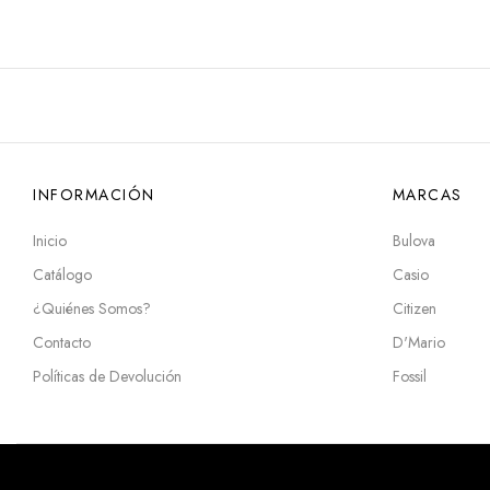
INFORMACIÓN
MARCAS
Inicio
Bulova
Catálogo
Casio
¿Quiénes Somos?
Citizen
Contacto
D'Mario
Políticas de Devolución
Fossil