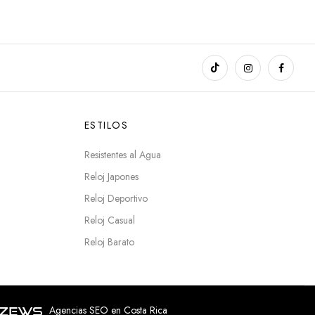
ESTILOS
Resistentes al Agua
Reloj Japones
Reloj Deportivo
Reloj Casual
Reloj Barato
Agencias SEO en Costa Rica