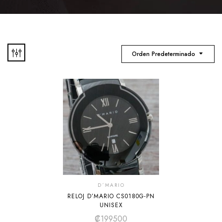
Orden Predeterminado
D´MARIO
RELOJ D’MARIO CS0180G-PN
UNISEX
₡
199500