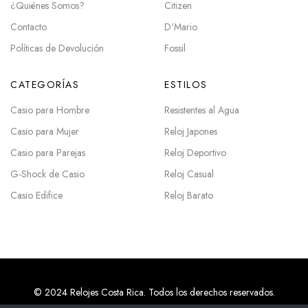
¿Quiénes Somos?
Citizen
Contacto
D'Mario
Políticas de Devolución
Fossil
CATEGORÍAS
ESTILOS
Casio para Hombre
Resistentes al Agua
Casio para Mujer
Reloj Japones
Casio para Parejas
Reloj Deportivo
G-Shock de Casio
Reloj Casual
Casio Edifice
Reloj Barato
© 2024 Relojes Costa Rica. Todos los derechos reservados.