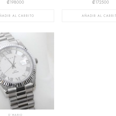
₡
198000
₡
172500
ÑADIR AL CARRITO
AÑADIR AL CARRI
D´MARIO