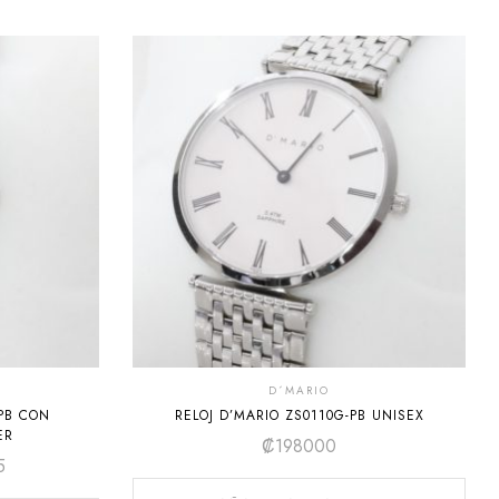
D´MARIO
-PB CON
RELOJ D’MARIO ZS0110G-PB UNISEX
ER
₡
198000
5