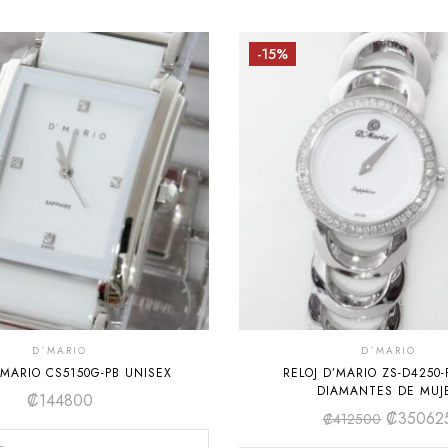
-15%
D´MARIO
D´MARIO
’MARIO CS5150G-PB UNISEX
RELOJ D’MARIO ZS-D4250
DIAMANTES DE MUJ
₡
144800
₡
35062
₡
412500