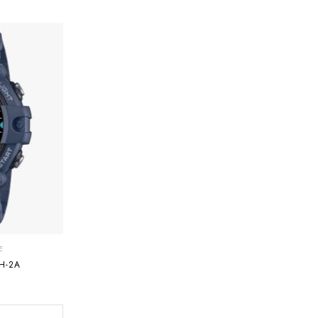
E
H-2A