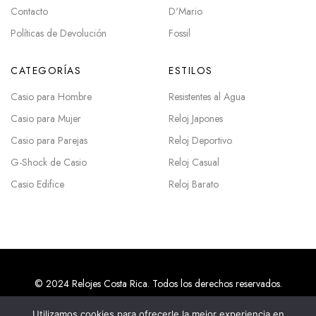
Contacto
D'Mario
Políticas de Devolución
Fossil
CATEGORÍAS
ESTILOS
Casio para Hombre
Resistentes al Agua
Casio para Mujer
Reloj Japones
Casio para Parejas
Reloj Deportivo
G-Shock de Casio
Reloj Casual
Casio Edifice
Reloj Barato
© 2024 Relojes Costa Rica. Todos los derechos reservados.
Utilizamos cookies para ofrecerle la mejor experiencia en