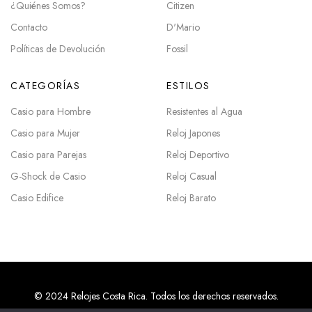
¿Quiénes Somos?
Citizen
Contacto
D'Mario
Políticas de Devolución
Fossil
CATEGORÍAS
ESTILOS
Casio para Hombre
Resistentes al Agua
Casio para Mujer
Reloj Japones
Casio para Parejas
Reloj Deportivo
G-Shock de Casio
Reloj Casual
Casio Edifice
Reloj Barato
© 2024 Relojes Costa Rica. Todos los derechos reservados.