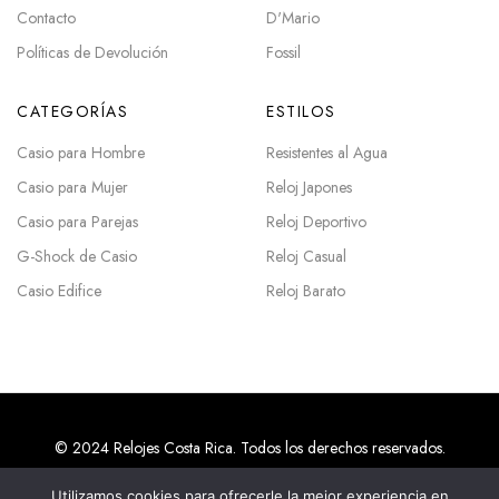
Contacto
D'Mario
Políticas de Devolución
Fossil
CATEGORÍAS
ESTILOS
Casio para Hombre
Resistentes al Agua
Casio para Mujer
Reloj Japones
Casio para Parejas
Reloj Deportivo
G-Shock de Casio
Reloj Casual
Casio Edifice
Reloj Barato
© 2024 Relojes Costa Rica. Todos los derechos reservados.
Utilizamos cookies para ofrecerle la mejor experiencia en