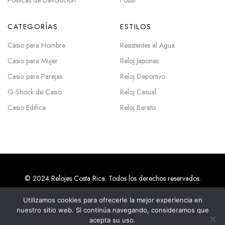
Políticas de Devolución
Fossil
CATEGORÍAS
ESTILOS
Casio para Hombre
Resistentes al Agua
Casio para Mujer
Reloj Japones
Casio para Parejas
Reloj Deportivo
G-Shock de Casio
Reloj Casual
Casio Edifice
Reloj Barato
© 2024 Relojes Costa Rica. Todos los derechos reservados.
Utilizamos cookies para ofrecerle la mejor experiencia en
nuestro sitio web. Si continúa navegando, consideramos que
Agencias SEO en Costa Rica
acepta su uso.