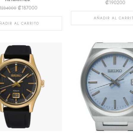
₡
190200
₡
187000
₡
234000
AÑADIR AL CARRI
ÑADIR AL CARRITO