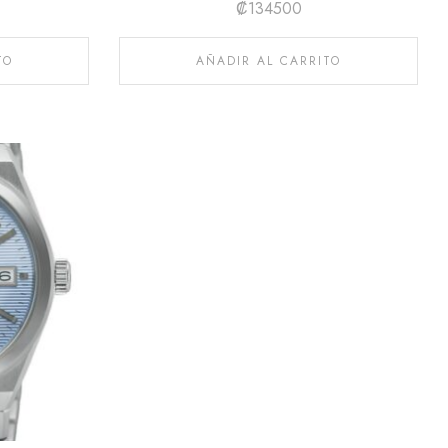
₡
134500
TO
AÑADIR AL CARRITO