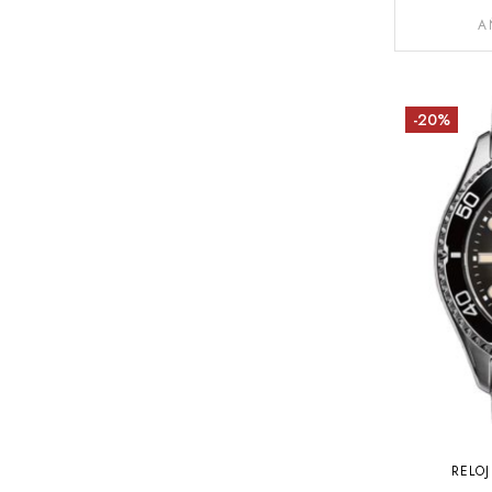
A
-20%
RELO