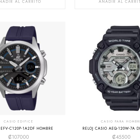
ÑADIR AL CARRITO
AÑADIR AL CARRI
CASIO EDIFICE
CASIO PARA HOMBR
E EFV-C120P-1A2DF HOMBRE
RELOJ CASIO AEQ-120W-7A 
₡
107000
₡
45500