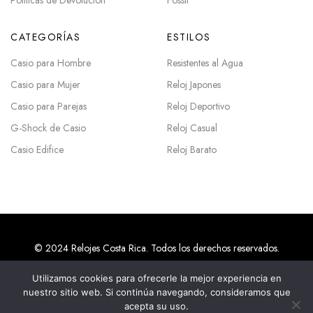
Políticas de Devolución
Fossil
CATEGORÍAS
ESTILOS
Casio para Hombre
Resistentes al Agua
Casio para Mujer
Reloj Japones
Casio para Parejas
Reloj Deportivo
G-Shock de Casio
Reloj Casual
Casio Edifice
Reloj Barato
© 2024 Relojes Costa Rica. Todos los derechos reservados.
Utilizamos cookies para ofrecerle la mejor experiencia en
nuestro sitio web. Si continúa navegando, consideramos que
Agencias SEO en Costa Rica
acepta su uso.