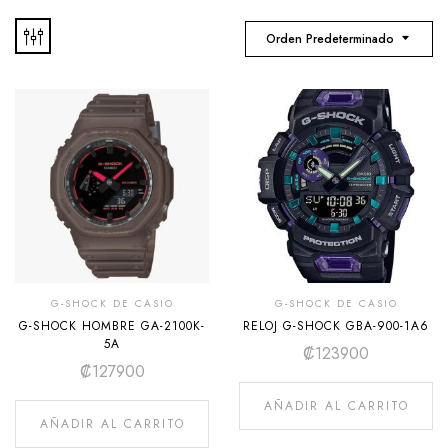
Orden Predeterminado
G-SHOCK DE CASIO
G-SHOCK DE CASIO
G-SHOCK HOMBRE GA-2100K-
RELOJ G-SHOCK GBA-900-1A6
5A
₡
123900
₡
127900
AÑADIR AL CARRITO
AÑADIR AL CARRITO