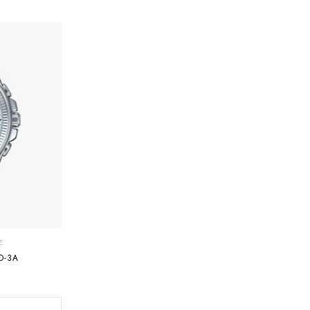
E
D-3A