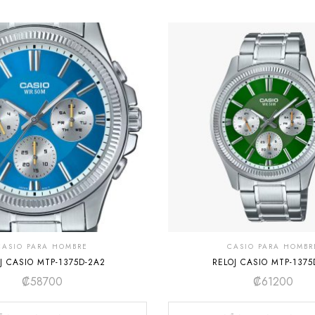
CASIO PARA HOMBRE
CASIO PARA HOMBR
J CASIO MTP-1375D-2A2
RELOJ CASIO MTP-1375
₡
58700
₡
61200