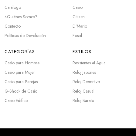
Catálogo
Casio
¿Quiénes Somos?
Citizen
Contacto
D'Mario
Políticas de Devolución
Fossil
CATEGORÍAS
ESTILOS
Casio para Hombre
Resistentes al Agua
Casio para Mujer
Reloj Japones
Casio para Parejas
Reloj Deportivo
G-Shock de Casio
Reloj Casual
Casio Edifice
Reloj Barato