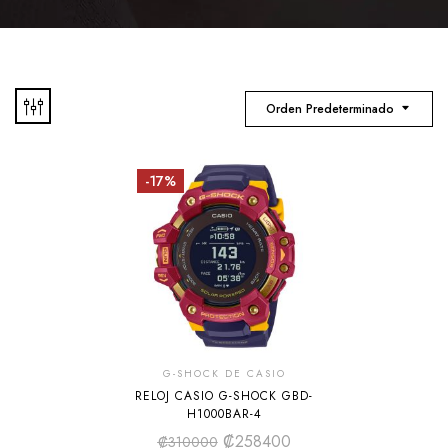
Orden Predeterminado
-17%
G-SHOCK DE CASIO
RELOJ CASIO G-SHOCK GBD-
H1000BAR-4
₡
258400
₡
310000