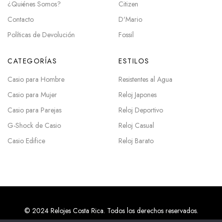
¿Quiénes Somos?
Citizen
Contacto
D'Mario
Políticas de Devolución
Fossil
CATEGORÍAS
ESTILOS
Casio para Hombre
Resistentes al Agua
Casio para Mujer
Reloj Japones
Casio para Parejas
Reloj Deportivo
G-Shock de Casio
Reloj Casual
Casio Edifice
Reloj Barato
© 2024 Relojes Costa Rica. Todos los derechos reservados.