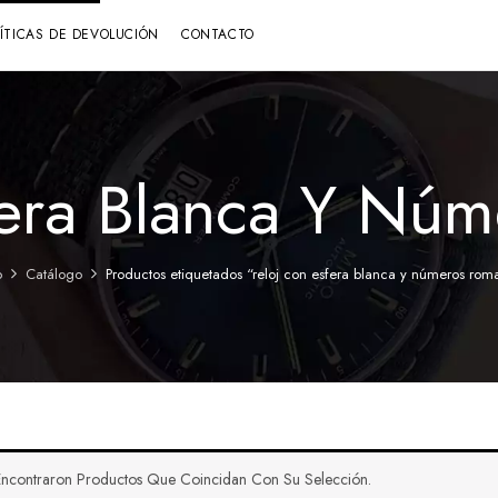
LÍTICAS DE DEVOLUCIÓN
CONTACTO
fera Blanca Y Nú
o
Catálogo
Productos etiquetados “reloj con esfera blanca y números rom
ncontraron Productos Que Coincidan Con Su Selección.