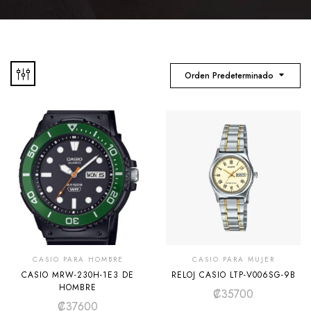
Orden Predeterminado
CASIO PARA HOMBRE
CASIO PARA MUJER
CASIO MRW-230H-1E3 DE
RELOJ CASIO LTP-V006SG-9B
HOMBRE
₡
35700
₡
37600