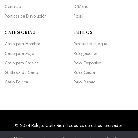
Contacto
D'Mario
Políticas de Devolución
Fossil
CATEGORÍAS
ESTILOS
Casio para Hombre
Resistentes al Agua
Casio para Mujer
Reloj Japones
Casio para Parejas
Reloj Deportivo
G-Shock de Casio
Reloj Casual
Casio Edifice
Reloj Barato
© 2024 Relojes Costa Rica. Todos los derechos reservados.