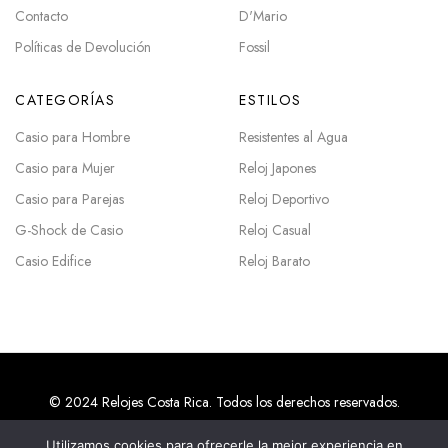
Contacto
D'Mario
Políticas de Devolución
Fossil
CATEGORÍAS
ESTILOS
Casio para Hombre
Resistentes al Agua
Casio para Mujer
Reloj Japones
Casio para Parejas
Reloj Deportivo
G-Shock de Casio
Reloj Casual
Casio Edifice
Reloj Barato
© 2024 Relojes Costa Rica. Todos los derechos reservados.
Utilizamos cookies para ofrecerle la mejor experiencia en