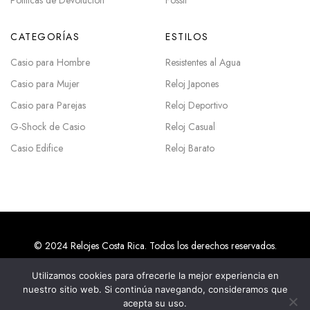
Políticas de Devolución
Fossil
CATEGORÍAS
ESTILOS
Casio para Hombre
Resistentes al Agua
Casio para Mujer
Reloj Japones
Casio para Parejas
Reloj Deportivo
G-Shock de Casio
Reloj Casual
Casio Edifice
Reloj Barato
© 2024 Relojes Costa Rica. Todos los derechos reservados.
Utilizamos cookies para ofrecerle la mejor experiencia en
nuestro sitio web. Si continúa navegando, consideramos que
Agencias SEO en Costa Rica
acepta su uso.