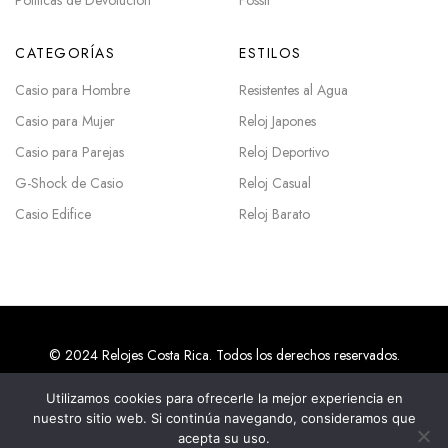
Políticas de Devolución
Fossil
CATEGORÍAS
ESTILOS
Casio para Hombre
Resistentes al Agua
Casio para Mujer
Reloj Japones
Casio para Parejas
Reloj Deportivo
G-Shock de Casio
Reloj Casual
Casio Edifice
Reloj Barato
© 2024 Relojes Costa Rica. Todos los derechos reservados.
Utilizamos cookies para ofrecerle la mejor experiencia en
nuestro sitio web. Si continúa navegando, consideramos que
Agencias SEO en Costa Rica
acepta su uso.