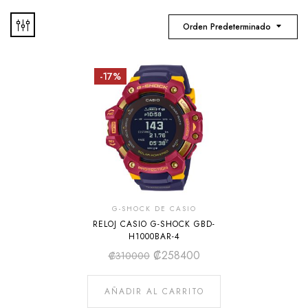
Orden Predeterminado
-17%
G-SHOCK DE CASIO
RELOJ CASIO G-SHOCK GBD-
H1000BAR-4
₡
258400
₡
310000
AÑADIR AL CARRITO