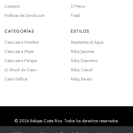
Contacto
D'Mario
Políticas de Devolución
Fossil
CATEGORÍAS
ESTILOS
Casio para Hombre
Resistentes al Agua
Casio para Mujer
Reloj Japones
Casio para Parejas
Reloj Deportivo
G-Shock de Casio
Reloj Casual
Casio Edifice
Reloj Barato
© 2024 Relojes Costa Rica. Todos los derechos reservados.