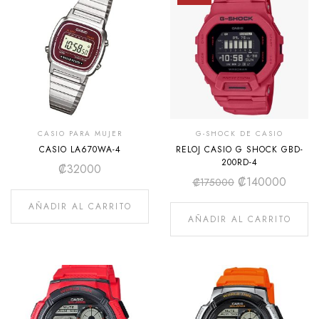
CASIO PARA MUJER
G-SHOCK DE CASIO
CASIO LA670WA-4
RELOJ CASIO G SHOCK GBD-
200RD-4
₡
32000
₡
140000
₡
175000
AÑADIR AL CARRITO
AÑADIR AL CARRITO