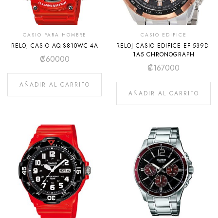
CASIO PARA HOMBRE
CASIO EDIFICE
RELOJ CASIO AQ-S810WC-4A
RELOJ CASIO EDIFICE EF-539D-
1A5 CHRONOGRAPH
₡
60000
₡
167000
AÑADIR AL CARRITO
AÑADIR AL CARRITO