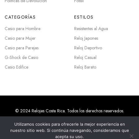
Políticas de Devolución
Fossil
CATEGORÍAS
ESTILOS
Casio para Hombre
Resistentes al Agua
Casio para Mujer
Reloj Japones
Casio para Parejas
Reloj Deportivo
G-Shock de Casio
Reloj Casual
Casio Edifice
Reloj Barato
© 2024 Relojes Costa Rica. Todos los derechos reservados.
Utilizamos cookies para ofrecerle la mejor experiencia en
nuestro sitio web. Si continúa navegando, consideramos que
Agencias SEO en Costa Rica
acepta su uso.