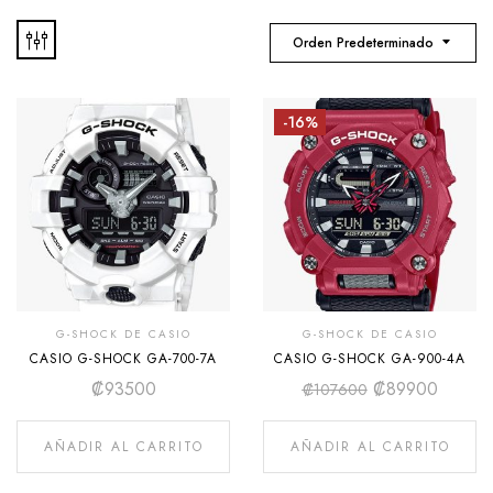
Orden Predeterminado
-16%
G-SHOCK DE CASIO
G-SHOCK DE CASIO
CASIO G-SHOCK GA-700-7A
CASIO G-SHOCK GA-900-4A
₡
93500
₡
89900
₡
107600
AÑADIR AL CARRITO
AÑADIR AL CARRITO