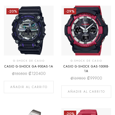
-20%
-29%
G-SHOCK DE CASIO
G-SHOCK DE CASIO
CASIO G-SHOCK GA-900AS-1A
CASIO G-SHOCK GAS-100RB-
1A
₡
120400
₡
150500
₡
99900
₡
139800
AÑADIR AL CARRITO
AÑADIR AL CARRITO
-20%