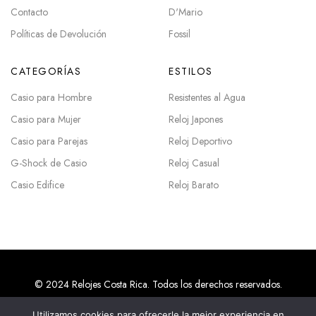
Contacto
D'Mario
Políticas de Devolución
Fossil
CATEGORÍAS
ESTILOS
Casio para Hombre
Resistentes al Agua
Casio para Mujer
Reloj Japones
Casio para Parejas
Reloj Deportivo
G-Shock de Casio
Reloj Casual
Casio Edifice
Reloj Barato
© 2024 Relojes Costa Rica. Todos los derechos reservados.
Utilizamos cookies para ofrecerle la mejor experiencia en