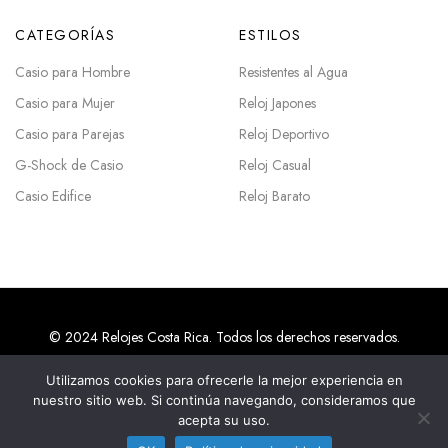
CATEGORÍAS
ESTILOS
Casio para Hombre
Resistentes al Agua
Casio para Mujer
Reloj Japones
Casio para Parejas
Reloj Deportivo
G-Shock de Casio
Reloj Casual
Casio Edifice
Reloj Barato
© 2024 Relojes Costa Rica. Todos los derechos reservados.
Utilizamos cookies para ofrecerle la mejor experiencia en
nuestro sitio web. Si continúa navegando, consideramos que
Agencias SEO en Costa Rica
acepta su uso.