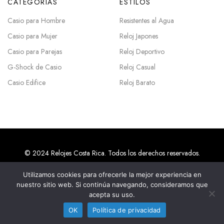
CATEGORÍAS
ESTILOS
Casio para Hombre
Resistentes al Agua
Casio para Mujer
Reloj Japones
Casio para Parejas
Reloj Deportivo
G-Shock de Casio
Reloj Casual
Casio Edifice
Reloj Barato
© 2024 Relojes Costa Rica. Todos los derechos reservados.
Utilizamos cookies para ofrecerle la mejor experiencia en
nuestro sitio web. Si continúa navegando, consideramos que
Agencias SEO en Costa Rica
acepta su uso.
OK
Política de privacidad