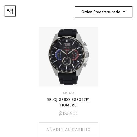
Orden Predeterminado
SEIKO
RELOJ SEIKO SSB347P1
HOMBRE
₡
135500
AÑADIR AL CARRITO