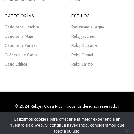
Políticas de Devolución
Fossil
CATEGORÍAS
ESTILOS
Casio para Hombre
Resistentes al Agua
Casio para Mujer
Reloj Japones
Casio para Parejas
Reloj Deportivo
G-Shock de Casio
Reloj Casual
Casio Edifice
Reloj Barato
© 2024 Relojes Costa Rica. Todos los derechos reservados.
Utilizamos cookies para ofrecerle la mejor experiencia en
nuestro sitio web. Si continúa navegando, consideramos que
Agencias SEO en Costa Rica
acepta su uso.