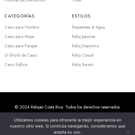
Políticas de Devolución
Fossil
CATEGORÍAS
ESTILOS
Casio para Hombre
Resistentes al Agua
Casio para Mujer
Reloj Japones
Casio para Parejas
Reloj Deportivo
G-Shock de Casio
Reloj Casual
Casio Edifice
Reloj Barato
© 2024 Relojes Costa Rica. Todos los derechos reservados.
Utilizamos cookies para ofrecerle la mejor experiencia en
nuestro sitio web. Si continúa navegando, consideramos que
Agencias SEO en Costa Rica
acepta su uso.