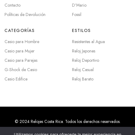
Contacto
D'Mario
Políticas de Devolución
Fossil
CATEGORÍAS
ESTILOS
Casio para Hombre
Resistentes al Agua
Casio para Mujer
Reloj Japones
Casio para Parejas
Reloj Deportivo
G-Shock de Casio
Reloj Casual
Casio Edifice
Reloj Barato
© 2024 Relojes Costa Rica. Todos los derechos reservados.
Utilizamos cookies para ofrecerle la mejor experiencia en