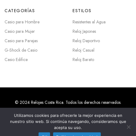
CATEGORÍAS
ESTILOS
Casio para Hombre
Resistentes al Agua
Casio para Mujer
Reloj Japones
Casio para Parejas
Reloj Deportivo
G-Shock de Casio
Reloj Casual
Casio Edifice
Reloj Barato
© 2024 Relojes Costa Rica. Todos los derechos reservados.
Utilizamos cookies para ofrecerle la mejor experiencia en
nuestro sitio web. Si continúa navegando, consideramos que
Agencias SEO en Costa Rica
acepta su uso.