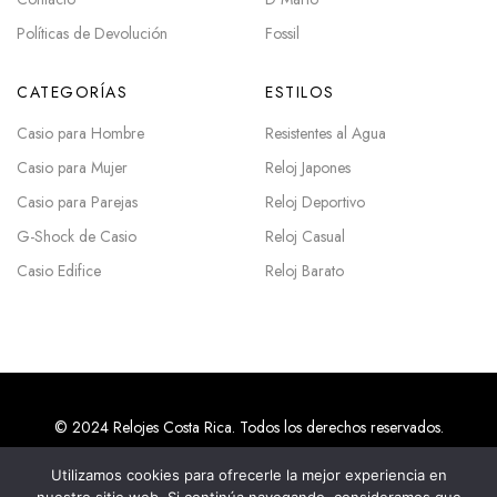
Políticas de Devolución
Fossil
CATEGORÍAS
ESTILOS
Casio para Hombre
Resistentes al Agua
Casio para Mujer
Reloj Japones
Casio para Parejas
Reloj Deportivo
G-Shock de Casio
Reloj Casual
Casio Edifice
Reloj Barato
© 2024 Relojes Costa Rica. Todos los derechos reservados.
Utilizamos cookies para ofrecerle la mejor experiencia en