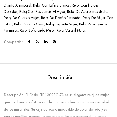
Diseño Atemporal
,
Reloj Con Esfera Blanca
,
Reloj Con Índices
Dorados
,
Reloj Con Resistencia Al Agua
,
Reloj De Acero Inoxidable
,
Reloj De Cuarzo Mujer
,
Reloj De Diseño Refinado.
,
Reloj De Mujer Con
Estilo.
,
Reloj Dorado Casio
,
Reloj Elegante Mujer
,
Reloj Para Eventos
Formales
,
Reloj Sofisticado Mujer
,
Reloj Versátil Mujer.
Compartir :
Descripción
Descripción:
El Casio LTP-1302SG-7A es un elegante reloj de mujer
que combina la sofisticación de un diseño clásico con la modernidad
de los materiales. Su caja de acero inoxidable de color dorado y su
correa metálica ofrecen un acabado brillante y atemporal. La esfera