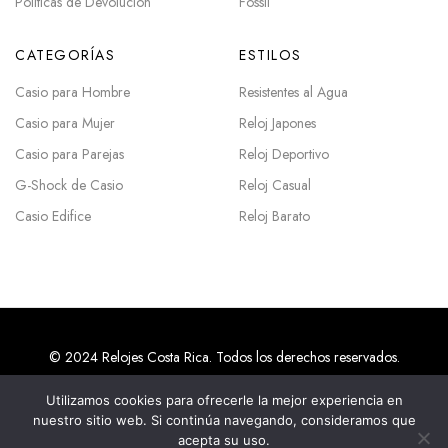
Políticas de Devolución
Fossil
CATEGORÍAS
ESTILOS
Casio para Hombre
Resistentes al Agua
Casio para Mujer
Reloj Japones
Casio para Parejas
Reloj Deportivo
G-Shock de Casio
Reloj Casual
Casio Edifice
Reloj Barato
© 2024 Relojes Costa Rica. Todos los derechos reservados.
Utilizamos cookies para ofrecerle la mejor experiencia en
Agencias SEO en Costa Rica
nuestro sitio web. Si continúa navegando, consideramos que
acepta su uso.