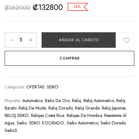
₡
132800
₡
162900
-18%
AÑADIR AL CARRITO
COMPRAR
Categorías:
OFERTAS
,
SEIKO
Etiquetas:
Automatico
,
Baño De Oro
,
Reloj
,
Reloj Automatico
,
Reloj
Barato
,
Reloj De Moda
,
Reloj Dorado
,
Reloj Grande
,
Reloj Japones
,
RELOJ SEIKO
,
Relojes Costa Rica
,
Relojes De Hombre
,
Resistente Al
Agua
,
Seiko
,
SEIKO 5 DORADO
,
Seiko Automatico
,
Seiko Dorado
,
Seiko5