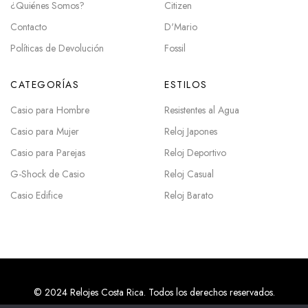
¿Quiénes Somos?
Citizen
Contacto
D'Mario
Políticas de Devolución
Fossil
CATEGORÍAS
ESTILOS
Casio para Hombre
Resistentes al Agua
Casio para Mujer
Reloj Japones
Casio para Parejas
Reloj Deportivo
G-Shock de Casio
Reloj Casual
Casio Edifice
Reloj Barato
© 2024 Relojes Costa Rica. Todos los derechos reservados.