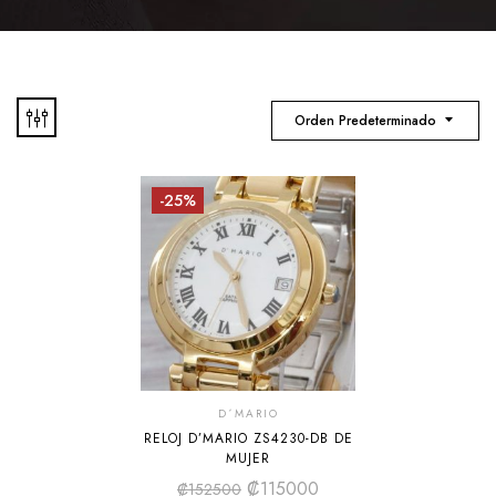
Orden Predeterminado
-25%
D´MARIO
RELOJ D’MARIO ZS4230-DB DE
MUJER
₡
115000
₡
152500